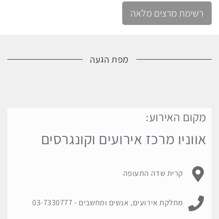
רשימת מרצים מלאה
מפת הגעה
מקום האירוע:
לפניך
מפת
אווניו מרכז אירועים וקונגרסים
גוגל
עם
מיקום
כתובת מקום האירוע:
קרית שדה התעופה
האירוע.
לחץ
ניתן ליצור קשר עם:
כאן
מחלקת אירועים, אנשים ומחשבים -
03-7330777
כדי