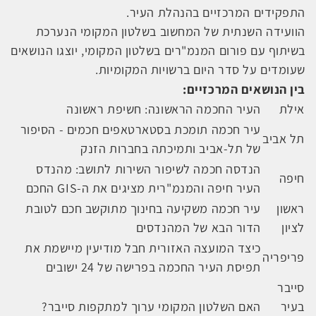
התפקידים המרכזיים בהנהלת העיר.
הוועידה השנתית של המחשוב בשלטון המקומי הנערכת
בשיתוף עם פורום המנמ"רים בשלטון המקומי, יוצגו הנושאים
שעומדים על סדר היום ברשויות המקומיות.
בין הנושאים המרכזיים:
אילת
העיר החכמה הראשונה: חשיפת ראשונה
עיר חכמה תומכת בסטארטאפים חכמים - הסיפור
תל אביב
של תל-אביב ותמיכתה בחברות הזנק
הנדסה חכמה לשיפור השירות לתושב: מהנדס
חיפה
העיר חיפה והמנמ"רית מציגים את ה-GIS החכם
ראשון
עיר חכמה משקיעה בחינוך מתוקשב חכם לטובת
לציון
הדור הבא של המהנדסים
כיצד המועצה האזורית חבל מודיעין מיישמת את
פריפריה
תפיסת העיר החכמה בפרישה של 24 ישובים
סייבר
בעיר
האם השלטון המקומי ערוך למתקפות סייבר?