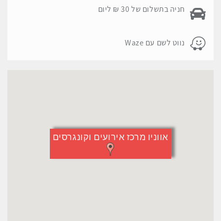
לדלג
פרטי החניה במקום האירוע:
חניה בתשלום של 30 ₪ ליום
מעל
המפה
פרטי החניה במקום האירוע:
נווט לשם עם Waze
אווניו מרכז אירועים וקונגרסים