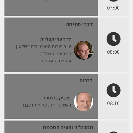
07:00
דברי פתיחה
ד"ר עדי קפליוק
יו"ר פורום המנמ"רים בשלטון
08:00
המקומי ומנמ"ר
עיריית גבעתיים
ברכות
זאביק בילסקי
08:10
ראש עירייה
עיריית רעננה
המנמ"ר והעיר החכמה