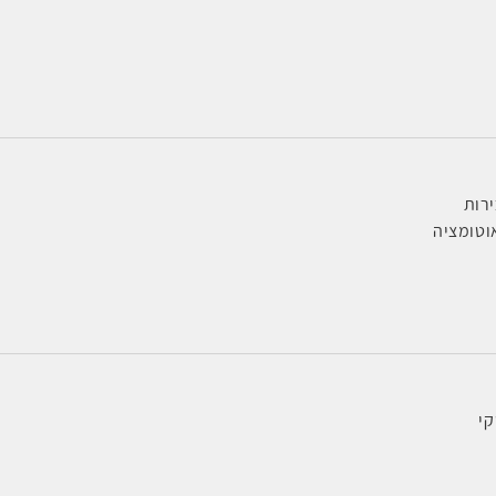
ירות
טומציה
קי