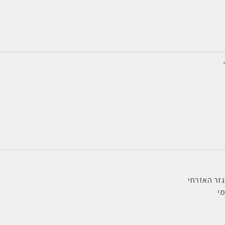
זר האזרחי
י