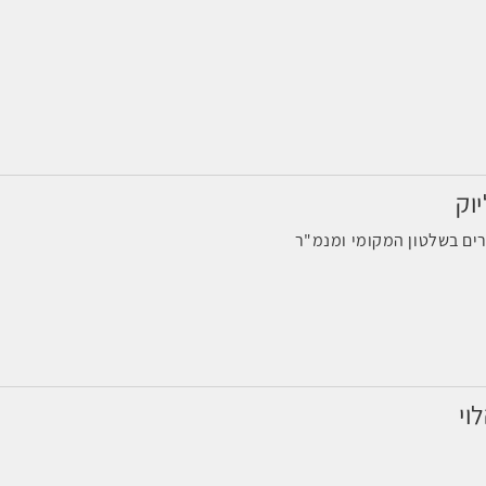
וק
רים בשלטון המקומי ומנמ"ר
וי