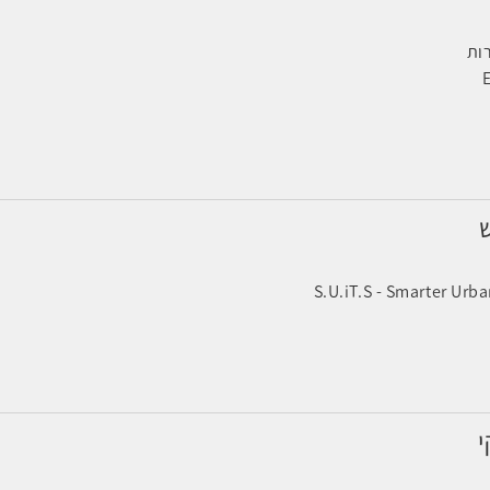
ות
ש
S.U.iT.S - Smarter Urba
י