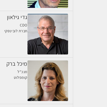
גדי גילאון
CDO
חברת לובינסקי
מיכל ברק
מנכ"ל
קומפלוט