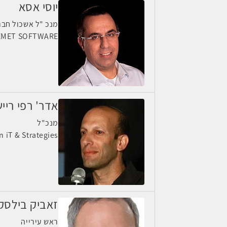
יוסי אסא
מנכ "ל אשכול חבר
EMET SOFTWARE
אדר' רפי ריי
מנכ"ל
n iT & Strategies
זאביק בילסק
ראש עירייה