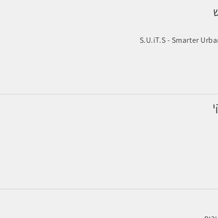
ש
S.U.iT.S - Smarter Urba
י