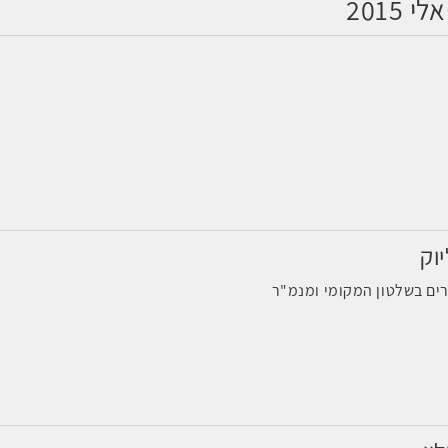
וק
רים בשלטון המקומי ומנמ"ר