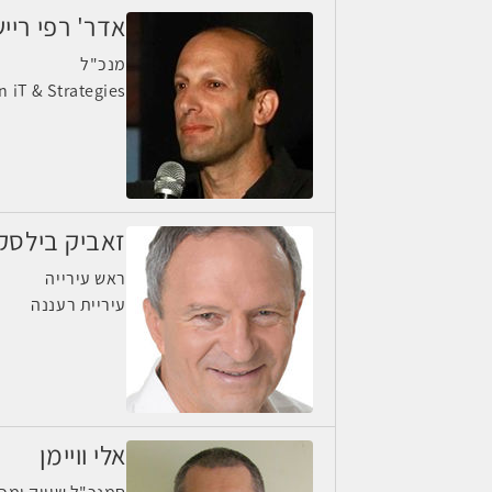
אדר' רפי ריי
מנכ"ל
n iT & Strategies
זאביק בילסק
ראש עירייה
עיריית רעננה
אלי וויימן