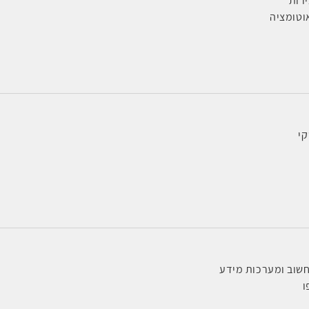
ירות
טומציה
קי
שוב ומערכות מידע
ו