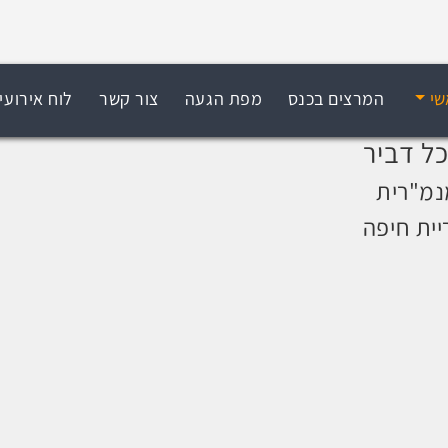
שי
המרצים בכנס
מפת הגעה
צור קשר
לוח אירועי
ל דביר
נמ"רית
יית חיפה