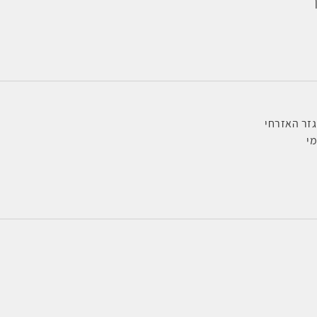
זר האזרחי
י