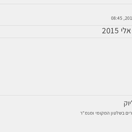
וק
רים בשלטון המקומי ומנמ"ר