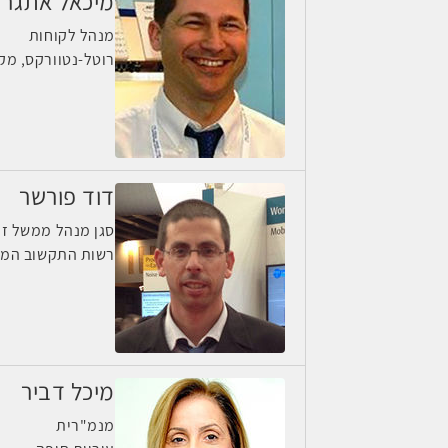
מיכאל אתגר
מנהל לקוחות
רוטל-נטוורקס, מק
דוד פורשר
סגן מנהל ממשל זמי
רשות התקשוב המ
מיכל דביר
מנמ"רית