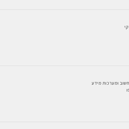
קי
שוב ומערכות מידע
ו