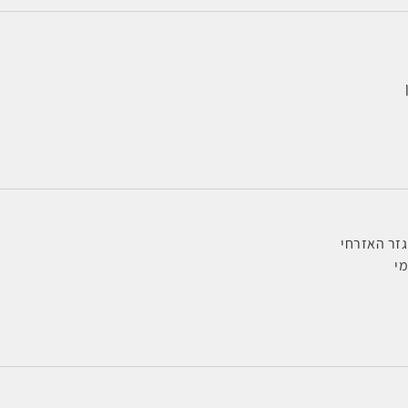
זר האזרחי
י