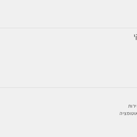
י
ירות
טומציה