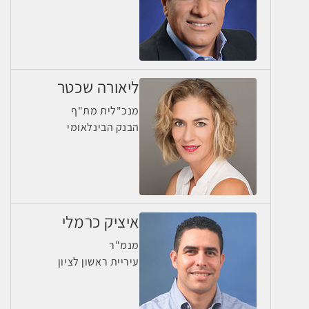
ליאורה שכטר
מנכ"לית מת"ף
הבנק הבינלאומי
איציק כרמלי
מנמ"ר
עיריית ראשון לציון